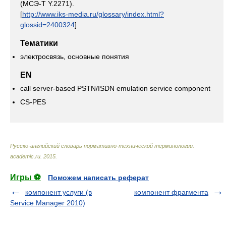
(МСЭ-Т Y.2271).
[
http://www.iks-media.ru/glossary/index.html?
glossid=2400324
]
Тематики
электросвязь, основные понятия
EN
call server-based PSTN/ISDN emulation service component
CS-PES
Русско-английский словарь нормативно-технической терминологии
.
academic.ru
.
2015
.
Игры ⚽
Поможем написать реферат
компонент услуги (в
компонент фрагмента
Service Manager 2010)